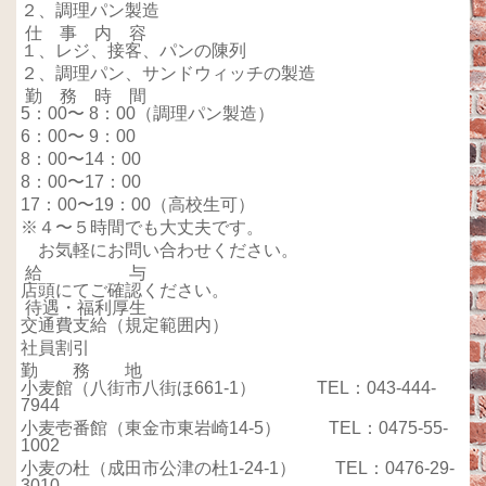
２、調理パン製造
仕 事 内 容
１、レジ、接客、パンの陳列
２、調理パン、サンドウィッチの製造
勤 務 時 間
5：00〜 8：00（調理パン製造）
6：00〜 9：00
8：00〜14：00
8：00〜17：00
17：00〜19：00（高校生可）
※４〜５時間でも大丈夫です。
お気軽にお問い合わせください。
給 与
店頭にてご確認ください。
待遇・福利厚生
交通費支給（規定範囲内）
社員割引
勤 務 地
小麦館（八街市八街ほ661-1） TEL：043-444-
7944
小麦壱番館（東金市東岩崎14-5） TEL：0475-55-
1002
小麦の杜（成田市公津の杜1-24-1） TEL：0476-29-
3010