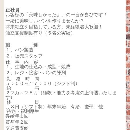
正社員
お客様の「美味しかったよ」の一言が喜びです！
一緒に美味しいパンを作りませんか？
将来独立を目指している方、未経験者大歓迎！
独立支援制度有り（５名の実績）
職 種
１、パン製造
２、販売スタッフ
仕 事 内 容
１、生地の仕込み・成型・焼成
２、レジ・接客・パンの陳列
勤 務 時 間
５：００～１７：００（シフト制）
給 与
２２万～２５万（経験・能力を考慮の上待遇いたしま
す）
休 日
月８日（シフト制）年末年始、有給、慶弔、他
待遇・福利厚生
昇給年１回
賞与年２回
交通費支給